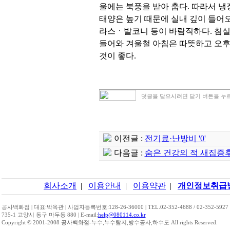
울에는 북풍을 받아 춥다. 따라서 
태양은 높기 때문에 실내 깊이 들어
라스ㆍ발코니 등이 바람직하다. 침실
들어와 겨울철 아침은 따뜻하고 오후에
것이 좋다.
덧글을 닫으시려면 닫기 버튼을 누
이전글 :
전기료·난방비 '0'
다음글 :
숨은 건강의 적 새집증후
회사소개
|
이용안내
|
이용약관
|
개인정보취급
공사백화점 | 대표:박옥관 | 사업자등록번호:128-26-36000 | TEL.02-352-4688 / 02-352-5927
735-1 고양시 동구 마두동 880 | E-mail:
help@080114.co.kr
Copyright © 2001-2008 공사백화점-누수,누수탐지,방수공사,하수도 All rights Reserved.