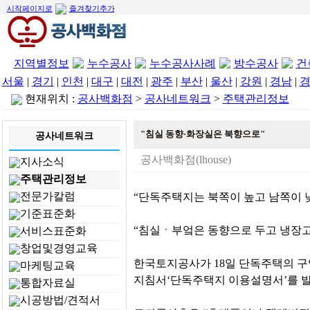
시작페이지로
즐겨찾기추가
지역별정보
누수공사
누수공사사례
방수공사
건
서울
|
경기
|
인천
|
대구
|
대전
|
광주
|
부산
|
울산
|
강원
|
경남
|
현재위치 :
공사백화점
>
공사네트워크
>
주택관리정보
"침실 동향·화장실은 북향으로"
공사네트워크
공사백화점(lhouse)
지사소식
주택관리정보
전문가칼럼
“단독주택지는 북쪽이 높고 남쪽이 낮
기준표준화
“침실ㆍ부엌은 동향으로 두고 냉장
서비스표준화
창업및경영교육
한국토지공사가 18일 단독주택의 
마케팅교육
지침서‘단독주택지 이용설명서’를 
통합자료실
시공방법/견적서