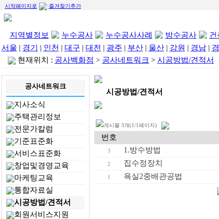
시작페이지로
즐겨찾기추가
지역별정보
누수공사
누수공사사례
방수공사
건
서울
|
경기
|
인천
|
대구
|
대전
|
광주
|
부산
|
울산
|
강원
|
경남
|
현재위치 :
공사백화점
>
공사네트워크
>
시공방법/견적서
공사네트워크
시공방법/견적서
지사소식
주택관리정보
게시물 3개(1/1페이지)
전문가칼럼
번호
기준표준화
1.방수방법
3
서비스표준화
집수정장치
2
창업및경영교육
욕실2중배관공법
마케팅교육
1
통합자료실
시공방법/견적서
회원서비스지원