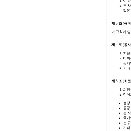
이 
본 
같은
제 3 조
(규칙
이 규칙에 
제 4 조
(공사
회원
비회
공사
기타
제 5 조
(회원
회원
정식
정당
공공
본 
국가
본 
기타