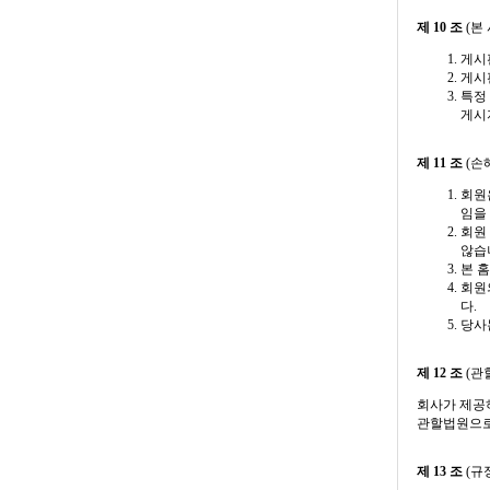
제 10 조
(본
게시
게시
특정
게시
제 11 조
(손
회원
임을
회원
않습
본 
회원
다.
당사
제 12 조
(관
회사가 제공
관할법원으로
제 13 조
(규