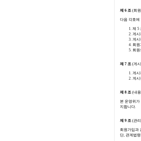
제 6 조
(회원
다음 각호에 
제 5
게시
게시
회원
회원
제 7 조
(게시
게시
게시
제 8 조
(내용
본 운영위가
지합니다.
제 9 조
(관리
회원가입과 
단, 관계법령