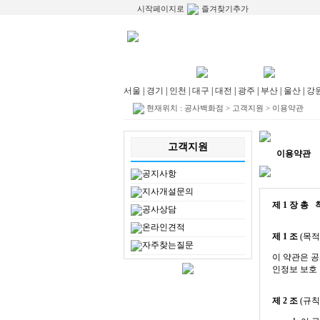
시작페이지로
즐겨찾기추가
지역별정보
누수공사
누수공사
서울
|
경기
|
인천
|
대구
|
대전
|
광주
|
부산
|
울산
|
강
현재위치 :
공사백화점
>
고객지원
>
이용약관
고객지원
이용약관
공지사항
지사개설문의
제 1 장 총 
공사상담
온라인견적
제 1 조
(목적
자주찾는질문
이 약관은 공
인정보 보호
제 2 조
(규칙