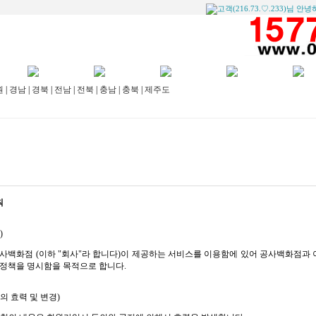
고객(216.73.♡.233)님 안
사례
방수공사
건축설비
하수공사
설비안내
원
|
경남
|
경북
|
전남
|
전북
|
충남
|
충북
|
제주도
칙
)
사백화점 (이하 "회사"라 합니다)이 제공하는 서비스를 이용함에 있어 공사백화점과 
 정책을 명시함을 목적으로 합니다.
의 효력 및 변경)