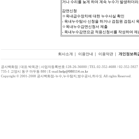
거나 수리를 늦게 하여 계속 누수가 발생하더라
감면신청
ㅇ옥내급수장치에 대한 누수사실 확인
- 옥내누수탐사 신청을 하거나 검침원 검침시 
ㅇ옥내누수감면신청서 제출
- 옥내누수감면요금 적용신청서를 작성하여 제
회사소개
|
이용안내
|
이용약관
|
개인정보취
공사백화점 | 대표:박옥관 | 사업자등록번호:128-26-36000 | TEL.02-352-4688 / 02-352-5927
735-1 고양시 동구 마두동 880 | E-mail:
help@080114.co.kr
Copyright © 2001-2008 공사백화점-누수,누수탐지,방수공사,하수도 All rights Reserved.