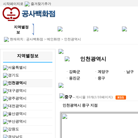
시작페이지로
즐겨찾기추가
누수공
누수공사사
방수공
지역별정
사
례
사
보
현재위치 :
공사백화점
>
메인화면
>
인천광역시
지역별정보
인천광역시
서울특별시
ㆍ
강화군
ㆍ
계양구
ㆍ
남구
경기도
ㆍ
옹진군
ㆍ
중구
인천광역시
대구광역시
중구
-
게시물 10개(1/10페이지)
광주광역시
인천광역시 중구 지점
대전광역시
울산광역시
부산광역시
강원도
경상남도