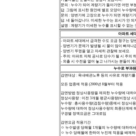
문의 : 누수가 되어 계량기가 돌아가면 어떤 부
답. 그림에 표시한 원안에 별표 모양이 누수량
문의 : 양변기에 고장으로 누수가 되면 계량기
답. 네 돌아갑니다. 미세한 누수는 표시가 안 
설명 : 계량기가 미세한 누수를 표시할 수 없
아파트 세대에
- 아파트 세대에서 급격한 수도 요금 청구는 양
- 양변기가 문제가 발생될 시 물이 많이 빠져나
- 양변기 뚜껑을 열고 자세히 관찰해 보세요.
- 주의: 아파트 자체 공사로 단수가 될 시 주의 
- 외출 시 수전을 열어 놓고 나가시는 분들이 
누수로 부과된 
감면대상 : 옥내배관노후 등의 사유로 계량기를
모든 업종에 적용 (2000년 8월부터 적용
감면방법:정상사용량을 제외한 누수량에 대하여
정상사용량 : 이전 3개월 평균사용량(비정상 사
누수량 : 총사용수량(검침수량)중에서 정상사
누수량에 대하여 정상사용수량의 최종단계에 
구경별 정액요금은 그대로임
감면요금 적용기간
ㅇ 누수발생 당해월 1개월의 누수량에 대하여
ㅇ 누수 당해월에 한하여 누진제 적용을 배제