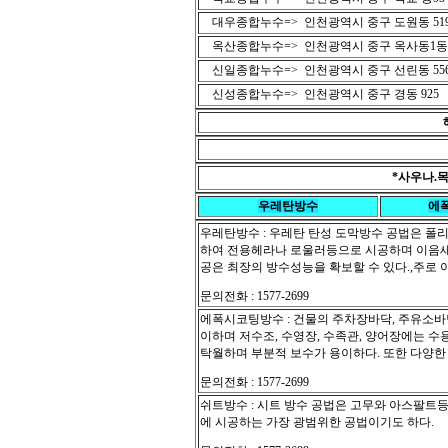
대우종합누수=> 인천광역시 중구 도원동 519
옥산종합누수=> 인천광역시 중구 옥사동1동 
신일종합누수=> 인천광역시 중구 선린동 556
신성종합누수=> 인천광역시 중구 경동 925
*사우나.
우레탄방수
에
우레탄방수 : 우레탄 탄성 도막방수 공법은 폴
하여 전용헤라나 로울러등으로 시공하며 이음새가
공은 최장의 방수성능을 확보할 수 있다.,주로
문의전화 : 1577-2699
에폭시코팅방수 : 건물의 주차장바닥, 주유소바
이하며 저수조, 수영장, 수족관, 양어장에는 
탁월하며 부분적 보수가 용이하다. 또한 다양한
문의전화 : 1577-2699
쉬트방수 : 시트 방수 공법은 고무와 아스팔트
에 시공하는 가장 광범위한 공법이기도 하다.