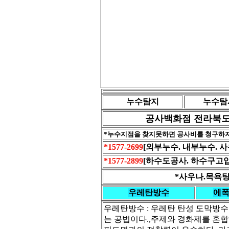
누수탐지
누수탐
공사백화점 전라북도
*누수지점을 찾지못하면 공사비를 청구하
*1577-2699
[외부누수. 내부누수. 
*1577-2899
[하수도공사. 하수구고압
*사우나.목욕탕
우레탄방수
에
우레탄방수 : 우레탄 탄성 도막방
는 공법이다.,주제와 경화제를 혼