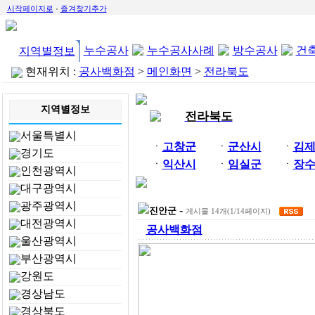
시작페이지로
즐겨찾기추가
누수공사
누수공사사례
방수공사
건
지역별정보
현재위치 :
공사백화점
>
메인화면
>
전라북도
지역별정보
전라북도
서울특별시
ㆍ
고창군
ㆍ
군산시
ㆍ
김
경기도
ㆍ
익산시
ㆍ
임실군
ㆍ
장
인천광역시
대구광역시
광주광역시
-
진안군
게시물 14개(1/14페이지)
대전광역시
공사백화점
울산광역시
부산광역시
강원도
경상남도
경상북도